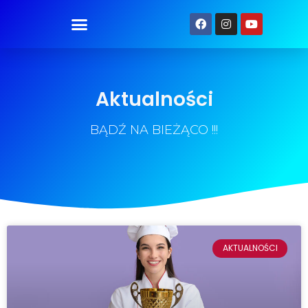
Aktualności
BĄDŹ NA BIEŻĄCO !!!
AKTUALNOŚCI